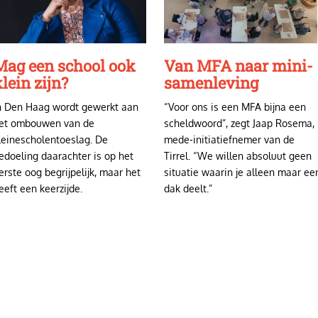
Mag een school ook
Van MFA naar mini-
lein zijn?
samenleving
n Den Haag wordt gewerkt aan
“Voor ons is een MFA bijna een
et ombouwen van de
scheldwoord”, zegt Jaap Rosema,
leinescholentoeslag. De
mede-initiatiefnemer van de
edoeling daarachter is op het
Tirrel. “We willen absoluut geen
erste oog begrijpelijk, maar het
situatie waarin je alleen maar ee
eeft een keerzijde.
dak deelt.”