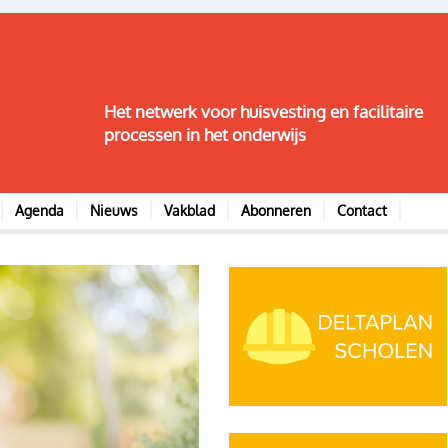
Het netwerk voor huisvesting en facilitaire
processen in het onderwijs
Agenda
Nieuws
Vakblad
Abonneren
Contact
Image
Image