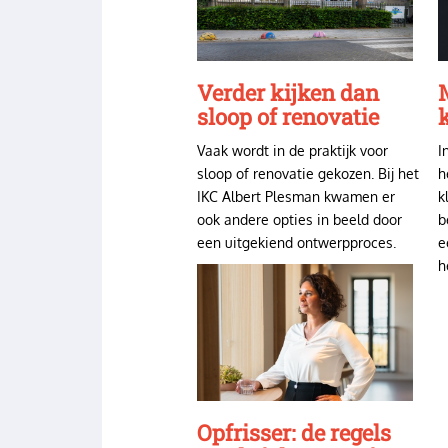
Verder kijken dan
sloop of renovatie
k
Vaak wordt in de praktijk voor
I
sloop of renovatie gekozen. Bij het
h
IKC Albert Plesman kwamen er
k
ook andere opties in beeld door
b
een uitgekiend ontwerpproces.
e
h
Image
Opfrisser: de regels