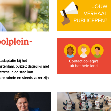
olplein-
Image
adaptatie bij het
terdam, puzzelt dagelijks met
stress in de stad kan
are ruimte en steeds vaker zijn
mage
Image