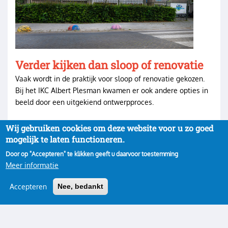
Verder kijken dan sloop of renovatie
Vaak wordt in de praktijk voor sloop of renovatie gekozen.
Bij het IKC Albert Plesman kwamen er ook andere opties in
beeld door een uitgekiend ontwerpproces.
Wij gebruiken cookies om deze website voor u zo goed
mogelijk te laten functioneren.
Door op "Accepteren" te klikken geeft u daarvoor toestemming
Meer informatie
Accepteren
Nee, bedankt
Privacy
Inloggen
Gebruikersmenu
Copyright 2022· All rights reserved