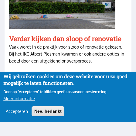
Verder kijken dan sloop of renovatie
Vaak wordt in de praktijk voor sloop of renovatie gekozen.
Bij het IKC Albert Plesman kwamen er ook andere opties in
beeld door een uitgekiend ontwerpproces.
Wij gebruiken cookies om deze website voor u zo goed
mogelijk te laten functioneren.
Door op "Accepteren" te klikken geeft u daarvoor toestemming
Meer informatie
Accepteren
Nee, bedankt
Privacy
Inloggen
Gebruikersmenu
Copyright 2022· All rights reserved