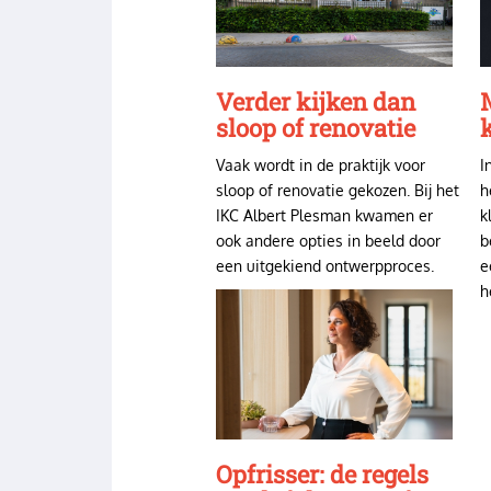
Verder kijken dan
sloop of renovatie
k
Vaak wordt in de praktijk voor
I
sloop of renovatie gekozen. Bij het
h
IKC Albert Plesman kwamen er
k
ook andere opties in beeld door
b
een uitgekiend ontwerpproces.
e
h
Image
Opfrisser: de regels