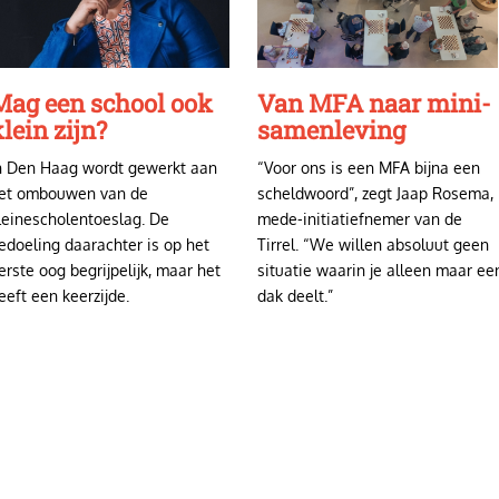
Mag een school ook
Van MFA naar mini-
lein zijn?
samenleving
n Den Haag wordt gewerkt aan
“Voor ons is een MFA bijna een
et ombouwen van de
scheldwoord”, zegt Jaap Rosema,
leinescholentoeslag. De
mede-initiatiefnemer van de
edoeling daarachter is op het
Tirrel. “We willen absoluut geen
erste oog begrijpelijk, maar het
situatie waarin je alleen maar ee
eeft een keerzijde.
dak deelt.”