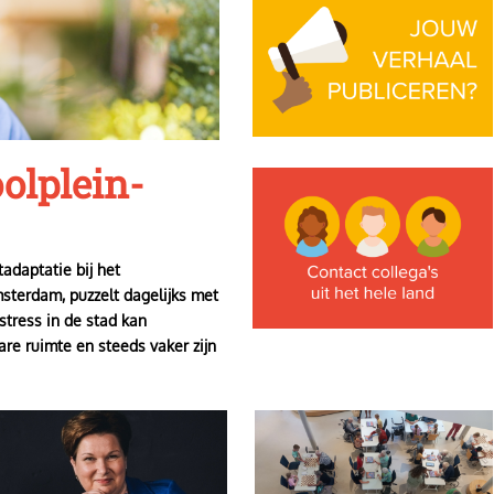
olplein-
Image
adaptatie bij het
terdam, puzzelt dagelijks met
stress in de stad kan
are ruimte en steeds vaker zijn
mage
Image