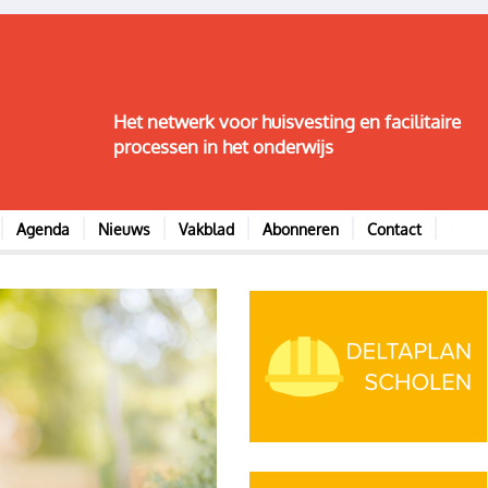
Het netwerk voor huisvesting en facilitaire
processen in het onderwijs
Agenda
Nieuws
Vakblad
Abonneren
Contact
Image
Image