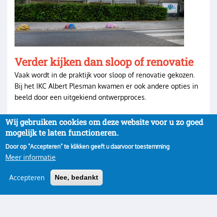
Verder kijken dan sloop of renovatie
Vaak wordt in de praktijk voor sloop of renovatie gekozen.
Bij het IKC Albert Plesman kwamen er ook andere opties in
beeld door een uitgekiend ontwerpproces.
Wij gebruiken cookies om deze website voor u zo goed
mogelijk te laten functioneren.
Door op "Accepteren" te klikken geeft u daarvoor toestemming
Meer informatie
Accepteren
Nee, bedankt
Privacy
Inloggen
Gebruikersmenu
Copyright 2022· All rights reserved