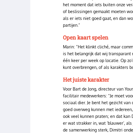
het moment dat iets buiten onze veran
of beslissingen gemaakt moeten word
als er iets niet goed gaat, en dan w
partijen.”
Open kaart spelen
Marin: “Het klinkt cliché, maar comm
is het belangrijk dat wij transparan
één keer per week op locatie. Op zo’n
kunt overbrengen, of als karakters 
Het juiste karakter
Voor Bart de Jong, directeur van Young
facilitair medewerkers: “Je moet voor
sociaal dier. Je bent het gezicht van
goed overweg kunnen met iedereen, v
ook veel kunnen praten; en dat kan Di
er wat strakker in, wat ‘blauwer’, als
de samenwerking sterk, Dimitri onder