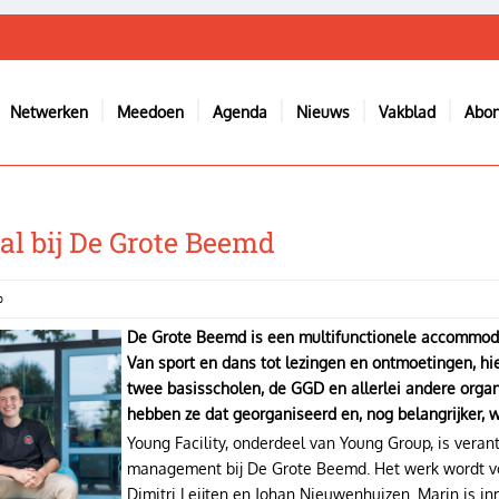
Netwerken
Meedoen
Agenda
Nieuws
Vakblad
Abo
l bij De Grote Beemd
p
De Grote Beemd is een multifunctionele accommodat
Van sport en dans tot lezingen en ontmoetingen, hie
twee basisscholen, de GGD en allerlei andere orga
hebben ze dat georganiseerd en, nog belangrijker, w
Young Facility, onderdeel van Young Group, is verant
management bij De Grote Beemd. Het werk wordt v
Dimitri Leijten en Johan Nieuwenhuizen. Marin is in