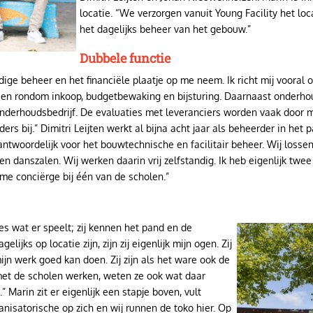
locatie. “We verzorgen vanuit Young Facility het l
het dagelijks beheer van het gebouw.”
Dubbele functie
edige beheer en het financiële plaatje op me neem. Ik richt mij voora
en rondom inkoop, budgetbewaking en bijsturing. Daarnaast onderhoud
derhoudsbedrijf. De evaluaties met leveranciers worden vaak door mi
ers bij.” Dimitri Leijten werkt al bijna acht jaar als beheerder in he
antwoordelijk voor het bouwtechnische en facilitair beheer. Wij loss
en danszalen. Wij werken daarin vrij zelfstandig. Ik heb eigenlijk twe
e conciërge bij één van de scholen.”
es wat er speelt; zij kennen het pand en de
Image
ijks op locatie zijn, zijn zij eigenlijk mijn ogen. Zij
ijn werk goed kan doen. Zij zijn als het ware ook de
met de scholen werken, weten ze ook wat daar
” Marin zit er eigenlijk een stapje boven, vult
anisatorische op zich en wij runnen de toko hier. Op