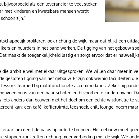
rs, bijvoorbeeld als een leverancier te veel steken
aar met kinderen en kwetsbare mensen wordt
schoon zijn.”
chappelijk profileren, ook richting de wijk, maar dat blijkt een uitdag
ers en huurders in het pand werken. De ligging van het gebouw speel
 Dat maakt de toegankelijkheid lastig en zorgt ervoor dat er nauwelij
 die ambitie wel met elkaar uitgesproken. We willen daar meer in ver
oor de gesloten ligging van het gebouw. Er zijn ook weinig faciliteiten 
n lessons learned bij multifunctionele accommodaties. Zeker bij panden
menvoeging is van een paar scholen en bijvoorbeeld kinderopvang. Da
s iets anders dan bouwen met het doel om een echte wijkfunctie te ve
erecht kan; een café, koffieruimte, leeshoek, chill lounge, noem maar
eraan om eerst de basis op orde te brengen. Het gebouw moet goed
je stappen kunt zetten richting meer verbinding met de wijk. We on