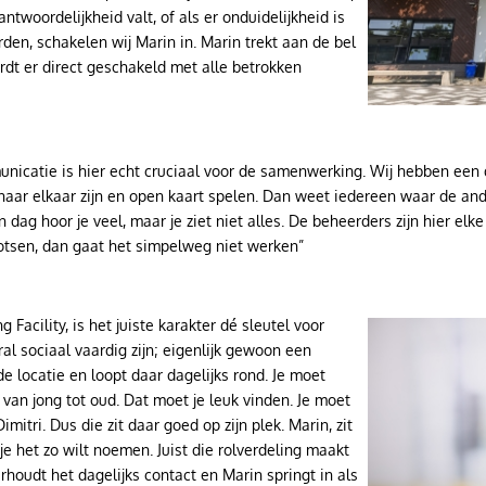
twoordelijkheid valt, of als er onduidelijkheid is
en, schakelen wij Marin in. Marin trekt aan de bel
ordt er direct geschakeld met alle betrokken
unicatie is hier echt cruciaal voor de samenwerking. Wij hebben een d
t naar elkaar zijn en open kaart spelen. Dan weet iedereen waar de and
 dag hoor je veel, maar je ziet niet alles. De beheerders zijn hier elke
botsen, dan gaat het simpelweg niet werken”
 Facility, is het juiste karakter dé sleutel voor
Image
al sociaal vaardig zijn; eigenlijk gewoon een
 de locatie en loopt daar dagelijks rond. Je moet
an jong tot oud. Dat moet je leuk vinden. Je moet
mitri. Dus die zit daar goed op zijn plek. Marin, zit
 je het zo wilt noemen. Juist die rolverdeling maakt
houdt het dagelijks contact en Marin springt in als