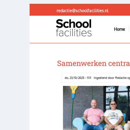
Overslaan
en
redactie@schoolfacilities.nl
naar
de
Home
inhoud
Main
gaan
navigation
Samenwerken centraa
do, 23/10/2025 - 11:11
Ingediend door
Redactie
o
Image