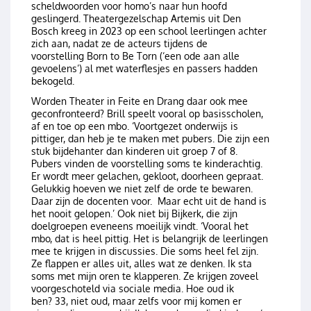
scheldwoorden voor homo’s naar hun hoofd
geslingerd. Theatergezelschap Artemis uit Den
Bosch kreeg in 2023 op een school leerlingen achter
zich aan, nadat ze de acteurs tijdens de
voorstelling Born to Be Torn (‘een ode aan alle
gevoelens’) al met waterflesjes en passers hadden
bekogeld.
Worden Theater in Feite en Drang daar ook mee
geconfronteerd? Brill speelt vooral op basisscholen,
af en toe op een mbo. ‘Voortgezet onderwijs is
pittiger, dan heb je te maken met pubers. Die zijn een
stuk bijdehanter dan kinderen uit groep 7 of 8.
Pubers vinden de voorstelling soms te kinderachtig.
Er wordt meer gelachen, gekloot, doorheen gepraat.
Gelukkig hoeven we niet zelf de orde te bewaren.
Daar zijn de docenten voor. Maar echt uit de hand is
het nooit gelopen.’ Ook niet bij Bijkerk, die zijn
doelgroepen eveneens moeilijk vindt. ‘Vooral het
mbo, dat is heel pittig. Het is belangrijk de leerlingen
mee te krijgen in discussies. Die soms heel fel zijn.
Ze flappen er alles uit, alles wat ze denken. Ik sta
soms met mijn oren te klapperen. Ze krijgen zoveel
voorgeschoteld via sociale media. Hoe oud ik
ben? 33, niet oud, maar zelfs voor mij komen er