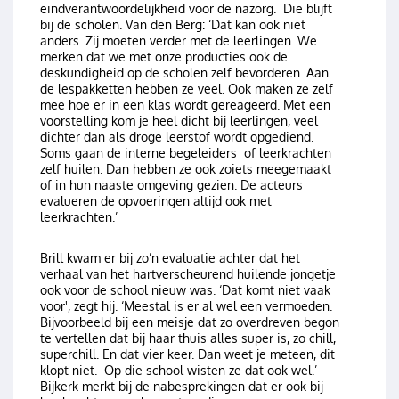
eindverantwoordelijkheid voor de nazorg. Die blijft
bij de scholen. Van den Berg: ‘Dat kan ook niet
anders. Zij moeten verder met de leerlingen. We
merken dat we met onze producties ook de
deskundigheid op de scholen zelf bevorderen. Aan
de lespakketten hebben ze veel. Ook maken ze zelf
mee hoe er in een klas wordt gereageerd. Met een
voorstelling kom je heel dicht bij leerlingen, veel
dichter dan als droge leerstof wordt opgediend.
Soms gaan de interne begeleiders of leerkrachten
zelf huilen. Dan hebben ze ook zoiets meegemaakt
of in hun naaste omgeving gezien. De acteurs
evalueren de opvoeringen altijd ook met
leerkrachten.’
Brill kwam er bij zo’n evaluatie achter dat het
verhaal van het hartverscheurend huilende jongetje
ook voor de school nieuw was. ‘Dat komt niet vaak
voor', zegt hij. ‘Meestal is er al wel een vermoeden.
Bijvoorbeeld bij een meisje dat zo overdreven begon
te vertellen dat bij haar thuis alles super is, zo chill,
superchill. En dat vier keer. Dan weet je meteen, dit
klopt niet. Op die school wisten ze dat ook wel.’
Bijkerk merkt bij de nabesprekingen dat er ook bij