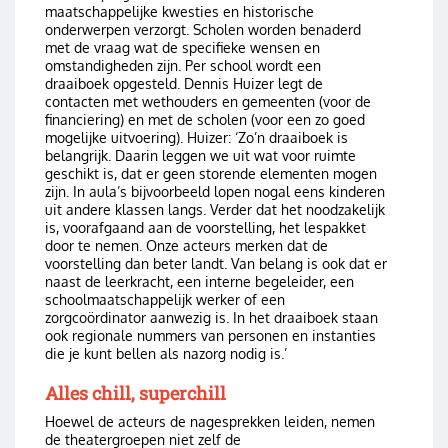
maatschappelijke kwesties en historische
onderwerpen verzorgt. Scholen worden benaderd
met de vraag wat de specifieke wensen en
omstandigheden zijn. Per school wordt een
draaiboek opgesteld. Dennis Huizer legt de
contacten met wethouders en gemeenten (voor de
financiering) en met de scholen (voor een zo goed
mogelijke uitvoering). Huizer: ‘Zo’n draaiboek is
belangrijk. Daarin leggen we uit wat voor ruimte
geschikt is, dat er geen storende elementen mogen
zijn. In aula’s bijvoorbeeld lopen nogal eens kinderen
uit andere klassen langs. Verder dat het noodzakelijk
is, voorafgaand aan de voorstelling, het lespakket
door te nemen. Onze acteurs merken dat de
voorstelling dan beter landt. Van belang is ook dat er
naast de leerkracht, een interne begeleider, een
schoolmaatschappelijk werker of een
zorgcoördinator aanwezig is. In het draaiboek staan
ook regionale nummers van personen en instanties
die je kunt bellen als nazorg nodig is.’
Alles chill, superchill
Hoewel de acteurs de nagesprekken leiden, nemen
de theatergroepen niet zelf de