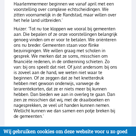
Haarlemmermeer beginnen we vanaf april met een
voorstelling over complexe echtscheidingen. We
zitten voornamelijk in de Randstad, maar willen over
het hele land uitbreiden.’
Huizer: ‘Tot nu toe kloppen we vooral bij gemeenten
aan. Die bepalen of ze onze voorstellingen belangrijk
genoeg vinden om er voor te betalen. We oriënteren
ons nu breder. Gemeenten staan voor flinke
bezuinigingen. We willen graag met scholen in
gesprek. We merken dat ze soms, misschien om
financiële redenen, in de ontkenning schieten. Zo
van: bij ons speelt dat niet. Of juist andersom: bij ons
is zoveel aan de hand, we weten niet waar te
beginnen. Of ze zeggen dat ze het knetterdruk
hebben met gewoon onderwijs, vanwege de
lerarentekorten, dat ze er niets meer bij kunnen
hebben. Dan bieden we aan in overleg te gaan. Dan
zien ze misschien dat wij, met de draaiboeken en
nagesprekken, ze veel uit handen kunnen nemen.
Wellicht kunnen we dan samen een potje breken bij
de gemeenten.’
Wij gebruiken cookies om deze website voor u zo goed
Login
om te reageren