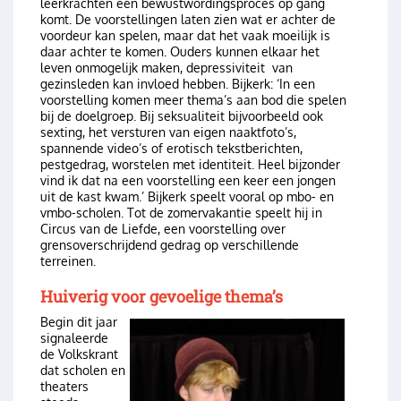
leerkrachten een bewustwordingsproces op gang
komt. De voorstellingen laten zien wat er achter de
voordeur kan spelen, maar dat het vaak moeilijk is
daar achter te komen. Ouders kunnen elkaar het
leven onmogelijk maken, depressiviteit van
gezinsleden kan invloed hebben. Bijkerk: ‘In een
voorstelling komen meer thema’s aan bod die spelen
bij de doelgroep. Bij seksualiteit bijvoorbeeld ook
sexting, het versturen van eigen naaktfoto’s,
spannende video’s of erotisch tekstberichten,
pestgedrag, worstelen met identiteit. Heel bijzonder
vind ik dat na een voorstelling een keer een jongen
uit de kast kwam.’ Bijkerk speelt vooral op mbo- en
vmbo-scholen. Tot de zomervakantie speelt hij in
Circus van de Liefde, een voorstelling over
grensoverschrijdend gedrag op verschillende
terreinen.
Huiverig voor gevoelige thema’s
Begin dit jaar
Image
signaleerde
de Volkskrant
dat scholen en
theaters