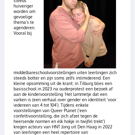
steeds
huiveriger
worden om
gevoelige
thema’s te
agenderen.
Vooral bij
middelbareschoolvoorstellingen uiten leerlingen zich
steeds botter en zijn soms zelfs intimiderend. Een
kleine opsomming uit de krant: in Tilburg blies een
basisschool in 2023 na ouderprotest een bezoek af
aan de kindervoorstelling ‘Het lammetje dat een
varken is (een verhaal over gender en identiteit ‘voor
iedereen van 4 tot 104’). Tijdens enkele
voorstellingen van Queer Planet (‘een
confettivoorstelling, die zich afzet tegen de
heersende normen en elk hokje in twijfel trekt’)
kregen acteurs van HNT Jong uit Den Haag in 2022
van leerlingen een heel repertoire van