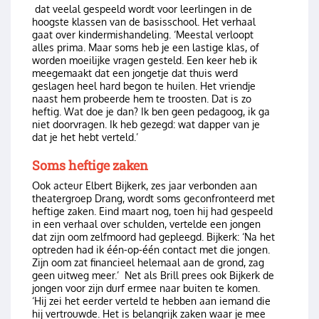
dat veelal gespeeld wordt voor leerlingen in de
hoogste klassen van de basisschool. Het verhaal
gaat over kindermishandeling. ‘Meestal verloopt
alles prima. Maar soms heb je een lastige klas, of
worden moeilijke vragen gesteld. Een keer heb ik
meegemaakt dat een jongetje dat thuis werd
geslagen heel hard begon te huilen. Het vriendje
naast hem probeerde hem te troosten. Dat is zo
heftig. Wat doe je dan? Ik ben geen pedagoog, ik ga
niet doorvragen. Ik heb gezegd: wat dapper van je
dat je het hebt verteld.’
Soms heftige zaken
Ook acteur Elbert Bijkerk, zes jaar verbonden aan
theatergroep Drang, wordt soms geconfronteerd met
heftige zaken. Eind maart nog, toen hij had gespeeld
in een verhaal over schulden, vertelde een jongen
dat zijn oom zelfmoord had gepleegd. Bijkerk: ‘Na het
optreden had ik één-op-één contact met die jongen.
Zijn oom zat financieel helemaal aan de grond, zag
geen uitweg meer.’ Net als Brill prees ook Bijkerk de
jongen voor zijn durf ermee naar buiten te komen.
‘Hij zei het eerder verteld te hebben aan iemand die
hij vertrouwde. Het is belangrijk zaken waar je mee