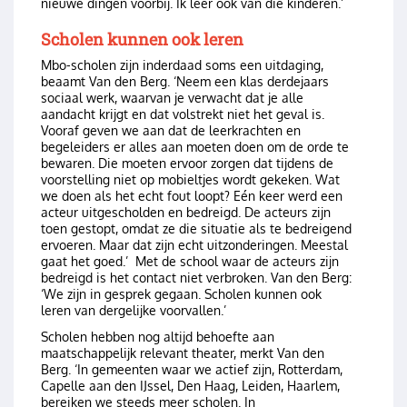
nieuwe dingen voorbij. Ik leer ook van die kinderen.’
Scholen kunnen ook leren
Mbo-scholen zijn inderdaad soms een uitdaging,
beaamt Van den Berg. ‘Neem een klas derdejaars
sociaal werk, waarvan je verwacht dat je alle
aandacht krijgt en dat volstrekt niet het geval is.
Vooraf geven we aan dat de leerkrachten en
begeleiders er alles aan moeten doen om de orde te
bewaren. Die moeten ervoor zorgen dat tijdens de
voorstelling niet op mobieltjes wordt gekeken. Wat
we doen als het echt fout loopt? Eén keer werd een
acteur uitgescholden en bedreigd. De acteurs zijn
toen gestopt, omdat ze die situatie als te bedreigend
ervoeren. Maar dat zijn echt uitzonderingen. Meestal
gaat het goed.’ Met de school waar de acteurs zijn
bedreigd is het contact niet verbroken. Van den Berg:
‘We zijn in gesprek gegaan. Scholen kunnen ook
leren van dergelijke voorvallen.’
Scholen hebben nog altijd behoefte aan
maatschappelijk relevant theater, merkt Van den
Berg. ‘In gemeenten waar we actief zijn, Rotterdam,
Capelle aan den IJssel, Den Haag, Leiden, Haarlem,
bereiken we steeds meer scholen. In