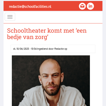
Overslaan
redactie@schoolfacilities.nl
en
naar
Toggle
de
navigation
inhoud
Schooltheater komt met ‘een
gaan
bedje van zorg’
di, 10/06/2025 - 10:56
Ingediend door
Redactie
op
Image